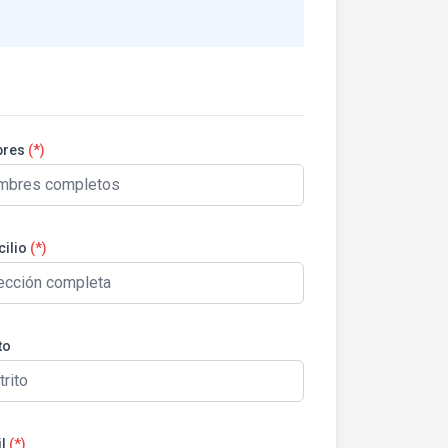
res
(*)
ilio
(*)
to
l
(*)