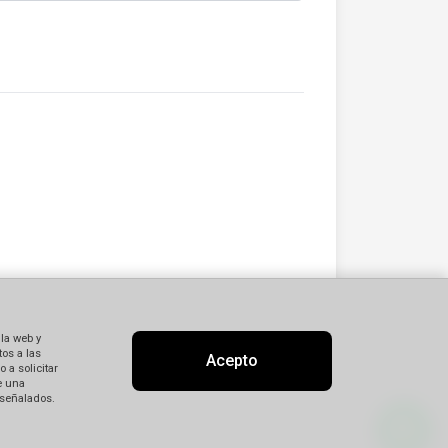
 la web y
os a las
Acepto
 a solicitar
e una
 señalados.