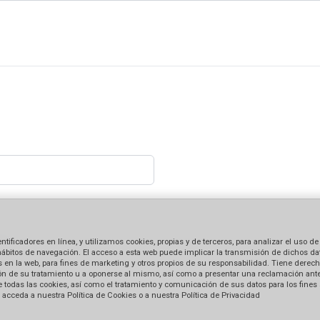
ficadores en línea, y utilizamos cookies, propias y de terceros, para analizar el uso de
hábitos de navegación. El acceso a esta web puede implicar la transmisión de dichos dat
en la web, para fines de marketing y otros propios de su responsabilidad. Tiene derecho
tación de su tratamiento u a oponerse al mismo, así como a presentar una reclamación ant
 de todas las cookies, así como el tratamiento y comunicación de sus datos para los fines
acceda a nuestra Política de Cookies o a nuestra Política de Privacidad